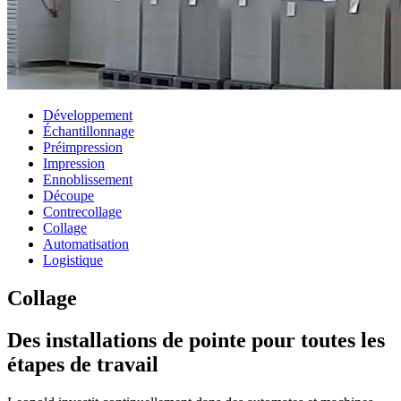
Développement
Échantillonnage
Préimpression
Impression
Ennoblissement
Découpe
Contrecollage
Collage
Automatisation
Logistique
Collage
Des installations de pointe pour toutes les
étapes de travail