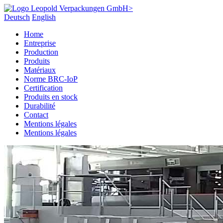
Deutsch
English
Home
Entreprise
Production
Produits
Matériaux
Norme BRC-IoP
Certification
Produits en stock
Durabilité
Contact
Mentions légales
Mentions légales